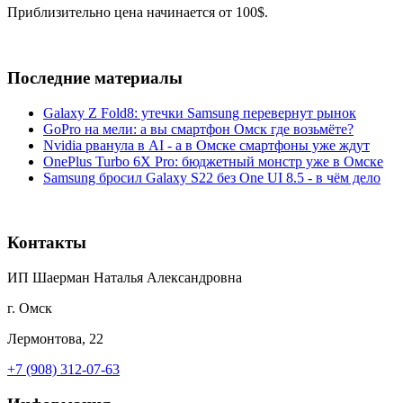
Приблизительно цена начинается от 100$.
Последние материалы
Galaxy Z Fold8: утечки Samsung перевернут рынок
GoPro на мели: а вы смартфон Омск где возьмёте?
Nvidia рванула в AI - а в Омске смартфоны уже ждут
OnePlus Turbo 6X Pro: бюджетный монстр уже в Омске
Samsung бросил Galaxy S22 без One UI 8.5 - в чём дело
Контакты
ИП Шаерман Наталья Александровна
г. Омск
Лермонтова, 22
+7 (908) 312-07-63