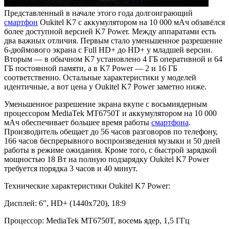
Представленный в начале этого года долгоиграющий
смартфон
Oukitel K7 с аккумулятором на 10 000 мАч обзавёлся
более доступной версией K7 Power. Между аппаратами есть
два важных отличия. Первым стало уменьшенное разрешение
6-дюймового экрана с Full HD+ до HD+ у младшей версии.
Вторым — в обычном K7 установлено 4 ГБ оперативной и 64
ГБ постоянной памяти, а в K7 Power — 2 и 16 ГБ
соответственно. Остальные характеристики у моделей
идентичные, а вот цена у Oukitel K7 Power заметно ниже.
Уменьшенное разрешение экрана вкупе с восьмиядерным
процессором MediaTek MT6750T и аккумулятором на 10 000
мАч обеспечивает большее время работы
смартфона
.
Производитель обещает до 56 часов разговоров по телефону,
166 часов беспрерывного воспроизведения музыки и 50 дней
работы в режиме ожидания. Кроме того, с быстрой зарядкой
мощностью 18 Вт на полную подзарядку Oukitel K7 Power
требуется порядка 3 часов и 40 минут.
Технические характеристики Oukitel K7 Power:
Дисплей: 6", HD+ (1440х720), 18:9
Процессор: MediaTek MT6750T, восемь ядер, 1,5 ГГц