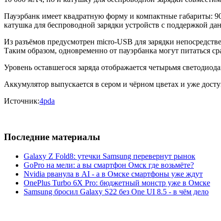
Пауэрбанк имеет квадратную форму и компактные габариты: 90 
катушка для беспроводной зарядки устройств с поддержкой да
Из разъёмов предусмотрен micro-USB для зарядки непосредств
Таким образом, одновременно от пауэрбанка могут питаться сра
Уровень оставшегося заряда отображается четырьмя светодиод
Аккумулятор выпускается в сером и чёрном цветах и уже досту
Источник:
4pda
Последние материалы
Galaxy Z Fold8: утечки Samsung перевернут рынок
GoPro на мели: а вы смартфон Омск где возьмёте?
Nvidia рванула в AI - а в Омске смартфоны уже ждут
OnePlus Turbo 6X Pro: бюджетный монстр уже в Омске
Samsung бросил Galaxy S22 без One UI 8.5 - в чём дело