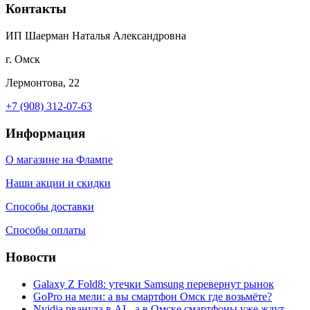
Контакты
ИП Шаерман Наталья Александровна
г. Омск
Лермонтова, 22
+7 (908) 312-07-63
Информация
О магазине на Флампе
Наши акции и скидки
Способы доставки
Способы оплаты
Новости
Galaxy Z Fold8: утечки Samsung перевернут рынок
GoPro на мели: а вы смартфон Омск где возьмёте?
Nvidia рванула в AI - а в Омске смартфоны уже ждут