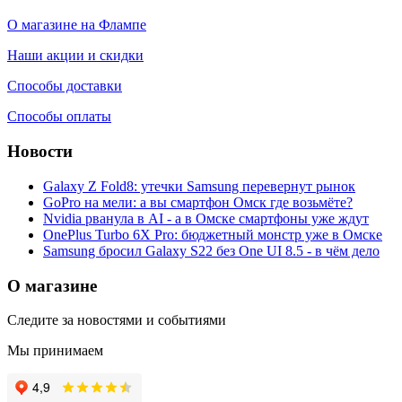
О магазине на Флампе
Наши акции и скидки
Способы доставки
Способы оплаты
Новости
Galaxy Z Fold8: утечки Samsung перевернут рынок
GoPro на мели: а вы смартфон Омск где возьмёте?
Nvidia рванула в AI - а в Омске смартфоны уже ждут
OnePlus Turbo 6X Pro: бюджетный монстр уже в Омске
Samsung бросил Galaxy S22 без One UI 8.5 - в чём дело
О магазине
Следите за новостями и событиями
Мы принимаем