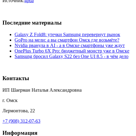
Источник:
4pda
Последние материалы
Galaxy Z Fold8: утечки Samsung перевернут рынок
GoPro на мели: а вы смартфон Омск где возьмёте?
Nvidia рванула в AI - а в Омске смартфоны уже ждут
OnePlus Turbo 6X Pro: бюджетный монстр уже в Омске
Samsung бросил Galaxy S22 без One UI 8.5 - в чём дело
Контакты
ИП Шаерман Наталья Александровна
г. Омск
Лермонтова, 22
+7 (908) 312-07-63
Информация