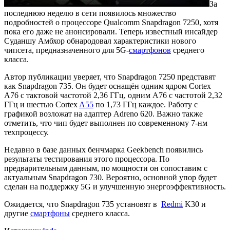
За
последнюю неделю в сети появилось множество
подробностей о процессоре Qualcomm Snapdragon 7250, хотя
пока его даже не анонсировали. Теперь известный инсайдер
Суданшу Амбхор обнародовал характеристики нового
чипсета, предназначенного для 5G-
смартфонов
среднего
класса.
Автор публикации уверяет, что Snapdragon 7250 представят
как Snapdragon 735. Он будет оснащён одним ядром Cortex
A76 с тактовой частотой 2,36 ГГц, одним A76 с частотой 2,32
ГГц и шестью Cortex
A55
по 1,73 ГГц каждое. Работу с
графикой возложат на адаптер Adreno 620. Важно также
отметить, что чип будет выполнен по современному 7-нм
техпроцессу.
Недавно в базе данных бенчмарка Geekbench появились
результаты тестирования этого процессора. По
предварительным данным, по мощности он сопоставим с
актуальным Snapdragon 730. Вероятно, основной упор будет
сделан на поддержку 5G и улучшенную энергоэффективность.
Ожидается, что Snapdragon 735 установят в
Redmi
K30 и
другие
смартфоны
среднего класса.