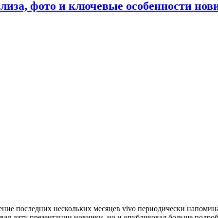
елиза, фото и ключевые особенности нов
ение последних нескольких месяцев vivo периодически напомина
вал дату презентации новинки, но и опубликовал больше подроб