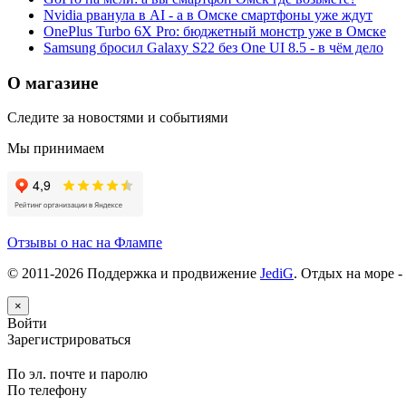
Nvidia рванула в AI - а в Омске смартфоны уже ждут
OnePlus Turbo 6X Pro: бюджетный монстр уже в Омске
Samsung бросил Galaxy S22 без One UI 8.5 - в чём дело
О магазине
Следите за новостями и событиями
Мы принимаем
Отзывы о нас на Флампе
© 2011-
2026
Поддержка и продвижение
JediG
. Отдых на море -
×
Войти
Зарегистрироваться
По эл. почте и паролю
По телефону