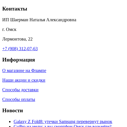
Контакты
ИП Шаерман Наталья Александровна
г. Омск
Лермонтова, 22
+7 (908) 312-07-63
Информация
О магазине на Флампе
Наши акции и скидки
Способы доставки
Способы оплаты
Новости
Galaxy Z Fold8: утечки Samsung перевернут рынок
GoPro на мели: а вы смартфон Омск где возьмёте?