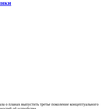
инки
ла о планах выпустить третье поколение концептуального
ностей об устройстве.