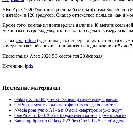
Vivo Apex 2020 будет построен на базе платформы Snapdragon
с изгибом в 120 градусов. Сканер отпечатков пальцев, как и м
Кроме того, компания подтвердила наличие 48-мегапиксельной
механизм внутри модуля, что позволило сделать камеру макси
Также
смартфон
будет обладать непрерывным оптическим зумом
камера сможет обеспечить приближение в диапазоне от 5х до 7,
Презентация Apex 2020 5G состоится 28 февраля.
Источник:
4pda
Последние материалы
Galaxy Z Fold8: утечки Samsung перевернут рынок
GoPro на мели: а вы смартфон Омск где возьмёте?
Nvidia рванула в AI - а в Омске смартфоны уже ждут
OnePlus Turbo 6X Pro: бюджетный монстр уже в Омске
Samsung бросил Galaxy S22 без One UI 8.5 - в чём дело