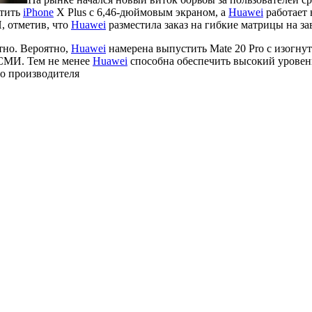
тить
iPhone
X Plus с 6,46-дюймовым экраном, а
Huawei
работает 
 отметив, что
Huawei
разместила заказ на гибкие матрицы на з
тно. Вероятно,
Huawei
намерена выпустить Mate 20 Pro с изогнут
 СМИ. Тем не менее
Huawei
способна обеспечить высокий уровень
го производителя