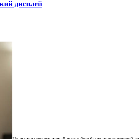
бкий дисплей
На рынке начался новый виток борьбы за пользователей с