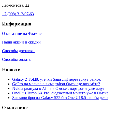
Лермонтова, 22
+7 (908) 312-07-63
Информация
О магазине на Флампе
Наши акции и скидки
Способы доставки
Способы оплаты
Новости
Galaxy Z Fold8: утечки Samsung перевернут рынок
GoPro на мели: а вы смартфон Омск где возьмёте?
Nvidia рванула в AI - а в Омске смартфоны уже ждут
OnePlus Turbo 6X Pro: бюджетный монстр уже в Омске
Samsung бросил Galaxy S22 без One UI 8.5 - в чём дело
О магазине