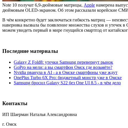
Note 10 получат 6,9-дюймовые матрицы,
Apple
намерена выпус
дюймовым OLED-экраном. Об этом рассказали корейские СМИ,
В чём конкретно будет заключаться гибкость матриц — неизвес
наверняка вызвала бы появление множества слухов и утечек в
можем увидеть первый в мире гнущийся смартпэд от китайско
Последние материалы
Galaxy Z Fold8: утечки Samsung перевернут рынок
GoPro на мели: а вы смартфон Омск где возьмёте?
Nvidia рванула в AI - а в Омске смартфоны уже ждут
OnePlus Turbo 6X Pro: бюджетный монстр уже в Омске
Samsung бросил Galaxy S22 без One UI 8.5 - в чём дело
Контакты
ИП Шаерман Наталья Александровна
г. Омск