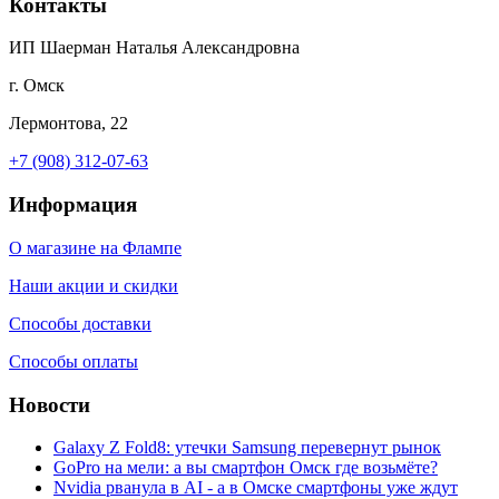
Контакты
ИП Шаерман Наталья Александровна
г. Омск
Лермонтова, 22
+7 (908) 312-07-63
Информация
О магазине на Флампе
Наши акции и скидки
Способы доставки
Способы оплаты
Новости
Galaxy Z Fold8: утечки Samsung перевернут рынок
GoPro на мели: а вы смартфон Омск где возьмёте?
Nvidia рванула в AI - а в Омске смартфоны уже ждут