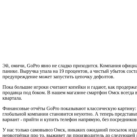
Эй, омичи, GoPro явно не сладко приходится. Компания официал
панике. Выручка упала на 19 процентов, а чистый убыток соста
предупреждение может запустить цепочку дефолтов.
Пока большие игроки считают копейки и гадают, как продержать
продавца под боком. В нашем магазине смартфон Омск всегда в
квартала.
Финансовые отчёты GoPro показывают классическую картину: пр
глобальной компании становится неуютно. А теперь представь
вариант - прийти и купить телефон напрямую, без посредников
У нас только самовывоз Омск, никаких ожиданий посылок издал
нервотрёпки про то, выживет ли производитель до следующей м