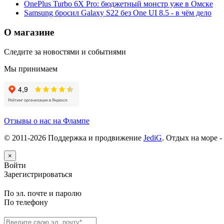
OnePlus Turbo 6X Pro: бюджетный монстр уже в Омске
Samsung бросил Galaxy S22 без One UI 8.5 - в чём дело
О магазине
Следите за новостями и событиями
Мы принимаем
Отзывы о нас на Флампе
© 2011-
2026
Поддержка и продвижение
JediG
. Отдых на море -
×
Войти
Зарегистрироваться
По эл. почте и паролю
По телефону