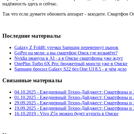
надёжность здесь и сейчас.
Так что если думаете обновить аппарат - заходите. Смартфон 
Последние материалы
Galaxy Z Fold8: утечки Samsung перевернут рынок
GoPro на мели: а вы смартфон Омск где возьмёте?
Nvidia рванула в AI - а в Омске смартфоны уже ждут
OnePlus Turbo 6X Pro: бюджетный монстр уже в Омске
Samsung бросил Galaxy S22 без One UI 8.5 - в чём дело
Связанные материалы
04.10.2025 - Ежедневный Техно-Дайджест: Смартфоны и Х
01.10.2025 - Ежедневный Техно-Дайджест: Смартфоны и Х
29.09.2025 - Ежедневный Техно-Дайджест: Смартфоны и Х
19.09.2025 - Ежедневный Техно-Дайджест: Смартфоны и Х
16.10.2019 - Vivo Z5x можно будет купить в Омске