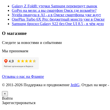
Galaxy Z Fold8: утечки Samsung перевернут рынок
GoPro на мели: а вы смартфон Омск где возьмёте?
Nvidia рванула в AI - а в Омске смартфоны уже ждут
OnePlus Turbo 6X Pro: бюджетный монстр уже в Омске
Samsung бросил Galaxy S22 без One UI 8.5 - в чём дело
О магазине
Следите за новостями и событиями
Мы принимаем
Отзывы о нас на Флампе
© 2011-
2026
Поддержка и продвижение
JediG
. Отдых на море -
×
Войти
Зарегистрироваться