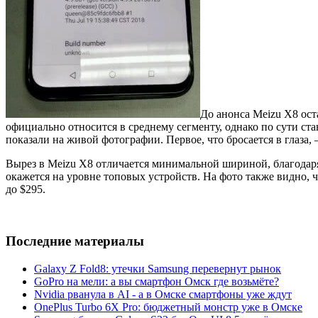
До анонса Meizu X8 ост
официально относится в среднему сегменту, однако по сути ст
показали на живой фотографии. Первое, что бросается в глаза,
Вырез в Meizu X8 отличается минимальной шириной, благодаря 
окажется на уровне топовых устройств. На фото также видно, ч
до $295.
Последние материалы
Galaxy Z Fold8: утечки Samsung перевернут рынок
GoPro на мели: а вы смартфон Омск где возьмёте?
Nvidia рванула в AI - а в Омске смартфоны уже ждут
OnePlus Turbo 6X Pro: бюджетный монстр уже в Омске