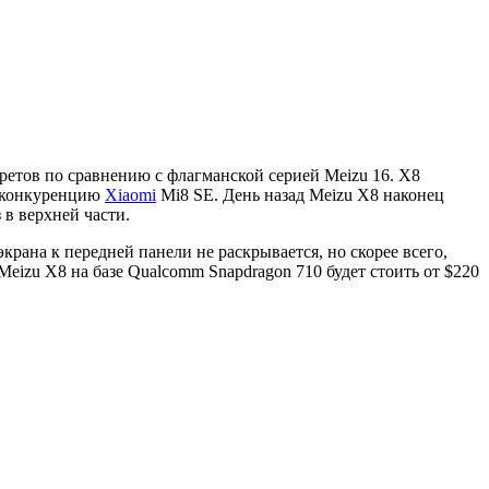
кретов по сравнению с флагманской серией Meizu 16. X8
т конкуренцию
Xiaomi
Mi8 SE. День назад Meizu X8 наконец
 в верхней части.
рана к передней панели не раскрывается, но скорее всего,
Meizu X8 на базе Qualcomm Snapdragon 710 будет стоить от $220