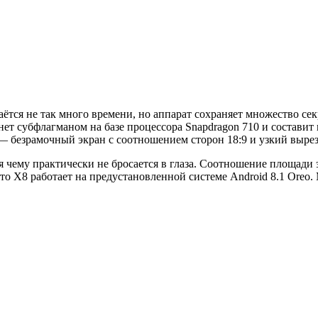
аётся не так много времени, но аппарат сохраняет множество се
анет субфлагманом на базе процессора Snapdragon 710 и состави
 — безрамочный экран с соотношением сторон 18:9 и узкий вырез
чему практически не бросается в глаза. Соотношение площади эк
то X8 работает на предустановленной системе Android 8.1 Oreo. 