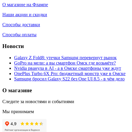
О магазине на Флампе
Наши акции и скидки
Способы доставки
Способы оплаты
Новости
Galaxy Z Fold8: утечки Samsung перевернут рынок
GoPro на мели: а вы смартфон Омск где возьмёте?
Nvidia рванула в AI - а в Омске смартфоны уже ждут
OnePlus Turbo 6X Pro: бюджетный монстр уже в Омске
Samsung бросил Galaxy S22 без One UI 8.5 - в чём дело
О магазине
Следите за новостями и событиями
Мы принимаем