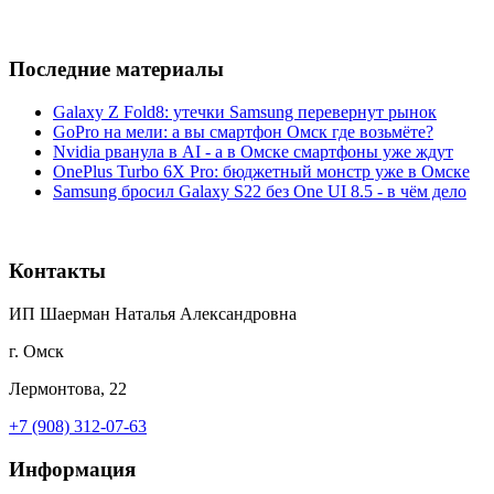
Последние материалы
Galaxy Z Fold8: утечки Samsung перевернут рынок
GoPro на мели: а вы смартфон Омск где возьмёте?
Nvidia рванула в AI - а в Омске смартфоны уже ждут
OnePlus Turbo 6X Pro: бюджетный монстр уже в Омске
Samsung бросил Galaxy S22 без One UI 8.5 - в чём дело
Контакты
ИП Шаерман Наталья Александровна
г. Омск
Лермонтова, 22
+7 (908) 312-07-63
Информация