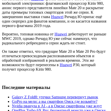
мобильной электроники: флагманский процессор Kirin 980,
анонс первого представителя линейки Mate 20 и раскрытие
даты премьеры топовых смартпэдов этой же серии. К
завершению выставки глава
Huawei
Ричард Ю припас ещё
один сюрприз для фанатов компании, и он касается названия
первого флагмана 2019 года.
Вероятно, топовая новинка от
Huawei
дебютирует не раньше
MWC 2019, однако Ричард Ю уже сейчас намекнул, что
радикального ребрендинга серии ждать не стоит.
Он также отметил, что грядущие Mate 20 и Mate 20 Pro будут
отличаться превосходным распознаванием объектов и
обработкой изображений в реальном времени. Эти же
возможности будут перенесены в
Huawei
P30, который
получит процессор Kirin 980.
Последние материалы
Galaxy Z Fold8: утечки Samsung перевернут рынок
GoPro на мели: а вы смартфон Омск где возьмёте?
Nvidia рванула в AI - а в Омске смартфоны уже ждут
OnePlus Turbo 6X Pro: бюджетный монстр уже в Омске