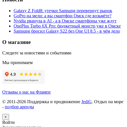
Galaxy Z Fold8: утечки Samsung перевернут рынок
GoPro на мели: а вы смартфон Омск где возьмёте?
Nvidia рванула в AI - а в Омске смартфоны уже ждут
OnePlus Turbo 6X Pro: бюджетный монстр уже в Омске
Samsung бросил Galaxy S22 без One UI 8.5 - в чём дело
О магазине
Следите за новостями и событиями
Мы принимаем
Отзывы о нас на Флампе
© 2011-
2026
Поддержка и продвижение
JediG
. Отдых на море
-
подбор аренды
×
Войти