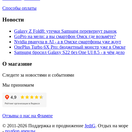
Способы оплаты
Новости
Galaxy Z Fold8: утечки Samsung перевернут рынок
GoPro на мели: а вы смартфон Омск где возьмёте?
Nvidia рванула в AI - а в Омске смартфоны уже ждут
OnePlus Turbo 6X Pro: бюджетный монстр уже в Омске
Samsung бросил Galaxy S22 без One UI 8.5 - в чём дело
О магазине
Следите за новостями и событиями
Мы принимаем
Отзывы о нас на Флампе
© 2011-
2026
Поддержка и продвижение
JediG
. Отдых на море
-
подбор аренды