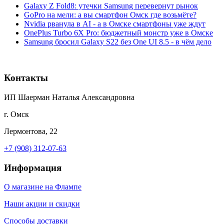
Galaxy Z Fold8: утечки Samsung перевернут рынок
GoPro на мели: а вы смартфон Омск где возьмёте?
Nvidia рванула в AI - а в Омске смартфоны уже ждут
OnePlus Turbo 6X Pro: бюджетный монстр уже в Омске
Samsung бросил Galaxy S22 без One UI 8.5 - в чём дело
Контакты
ИП Шаерман Наталья Александровна
г. Омск
Лермонтова, 22
+7 (908) 312-07-63
Информация
О магазине на Флампе
Наши акции и скидки
Способы доставки