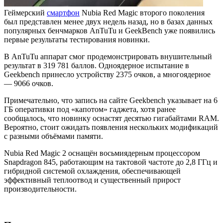
Геймерский
смартфон
Nubia Red Magic второго поколения
был представлен менее двух недель назад, но в базах данных
популярных бенчмарков AnTuTu и GeekBench уже появились
первые результаты тестирования новинки.
В AnTuTu аппарат смог продемонстрировать внушительный
результат в 319 781 баллов. Одноядерное испытание в
Geekbench принесло устройству 2375 очков, а многоядерное
— 9066 очков.
Примечательно, что запись на сайте Geekbench указывает на 6
ГБ оперативки под «капотом» гаджета, хотя ранее
сообщалось, что новинку оснастят десятью гигабайтами RAM.
Вероятно, стоит ожидать появления нескольких модификаций
с разными объёмами памяти.
Nubia Red Magic 2 оснащён восьмиядерным процессором
Snapdragon 845, работающим на тактовой частоте до 2,8 ГГц и
гибридной системой охлаждения, обеспечивающей
эффективный теплоотвод и существенный прирост
производительности.