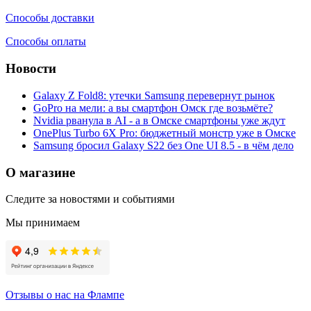
Способы доставки
Способы оплаты
Новости
Galaxy Z Fold8: утечки Samsung перевернут рынок
GoPro на мели: а вы смартфон Омск где возьмёте?
Nvidia рванула в AI - а в Омске смартфоны уже ждут
OnePlus Turbo 6X Pro: бюджетный монстр уже в Омске
Samsung бросил Galaxy S22 без One UI 8.5 - в чём дело
О магазине
Следите за новостями и событиями
Мы принимаем
Отзывы о нас на Флампе