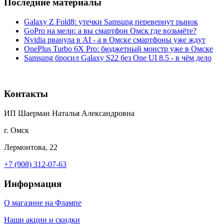
Последние материалы
Galaxy Z Fold8: утечки Samsung перевернут рынок
GoPro на мели: а вы смартфон Омск где возьмёте?
Nvidia рванула в AI - а в Омске смартфоны уже ждут
OnePlus Turbo 6X Pro: бюджетный монстр уже в Омске
Samsung бросил Galaxy S22 без One UI 8.5 - в чём дело
Контакты
ИП Шаерман Наталья Александровна
г. Омск
Лермонтова, 22
+7 (908) 312-07-63
Информация
О магазине на Флампе
Наши акции и скидки