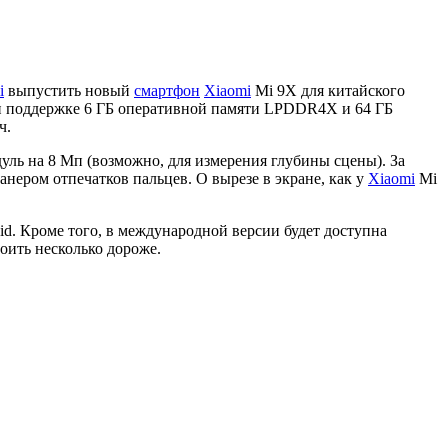
i
выпустить новый
смартфон
Xiaomi
Mi 9X для китайского
ри поддержке 6 ГБ оперативной памяти LPDDR4X и 64 ГБ
ч.
ль на 8 Мп (возможно, для измерения глубины сцены). За
нером отпечатков пальцев. О вырезе в экране, как у
Xiaomi
Mi
d. Кроме того, в международной версии будет доступна
оить несколько дороже.