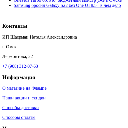
OnePlus Turbo 6X Pro: бюджетный монстр уже в Омске
Samsung бросил Galaxy S22 без One UI 8.5 - в чём дело
Контакты
ИП Шаерман Наталья Александровна
г. Омск
Лермонтова, 22
+7 (908) 312-07-63
Информация
О магазине на Флампе
Наши акции и скидки
Способы доставки
Способы оплаты