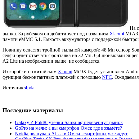
На 
рынка. За рубежом он дебютирует под названием
Xiaomi
Mi A3.
памяти eMMC 5.1. Ёмкость аккумулятора с поддержкой быстрой 
Новинку оснастят тройной тыльной камерой: 48 Мп сенсор Son
селфи будет отвечать фронталка на 32 Мп. 6,4-дюймовый Supe
A2 Lite на изображении выше, не сообщается.
Из коробки на китайском
Xiaomi
Mi 9X будет установлен Androi
функция бесконтактных платежей с помощью
NFC
. Ожидаемая
Источник:
4pda
Последние материалы
Galaxy Z Fold8: утечки Samsung перевернут рынок
GoPro на мели: а вы смартфон Омск где возьмёте?
Nvidia рванула в AI - а в Омске смартфоны уже ждут