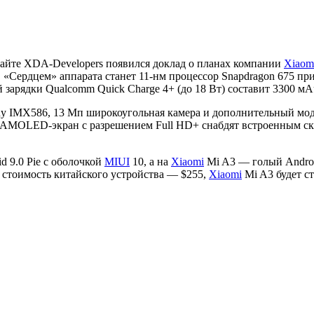
сайте XDA-Developers появился доклад о планах компании
Xiaom
 «Сердцем» аппарата станет 11-нм процессор Snapdragon 675 п
зарядки Qualcomm Quick Charge 4+ (до 18 Вт) составит 3300 мА
y IMX586, 13 Мп широкоугольная камера и дополнительный моду
r AMOLED-экран с разрешением Full HD+ снабдят встроенным ска
d 9.0 Pie с оболочкой
MIUI
10, а на
Xiaomi
Mi A3 — голый Androi
 стоимость китайского устройства — $255,
Xiaomi
Mi A3 будет ст