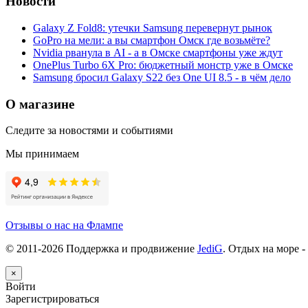
Новости
Galaxy Z Fold8: утечки Samsung перевернут рынок
GoPro на мели: а вы смартфон Омск где возьмёте?
Nvidia рванула в AI - а в Омске смартфоны уже ждут
OnePlus Turbo 6X Pro: бюджетный монстр уже в Омске
Samsung бросил Galaxy S22 без One UI 8.5 - в чём дело
О магазине
Следите за новостями и событиями
Мы принимаем
Отзывы о нас на Флампе
© 2011-
2026
Поддержка и продвижение
JediG
. Отдых на море -
×
Войти
Зарегистрироваться