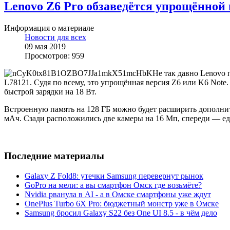
Lenovo Z6 Pro обзаведётся упрощённой 
Информация о материале
Новости для всех
09 мая 2019
Просмотров: 959
Не так давно Lenovo 
L78121. Судя по всему, это упрощённая версия Z6 или K6 Note
быстрой зарядки на 18 Вт.
Встроенную память на 128 ГБ можно будет расширить дополни
мАч. Сзади расположились две камеры на 16 Мп, спереди — еди
Последние материалы
Galaxy Z Fold8: утечки Samsung перевернут рынок
GoPro на мели: а вы смартфон Омск где возьмёте?
Nvidia рванула в AI - а в Омске смартфоны уже ждут
OnePlus Turbo 6X Pro: бюджетный монстр уже в Омске
Samsung бросил Galaxy S22 без One UI 8.5 - в чём дело