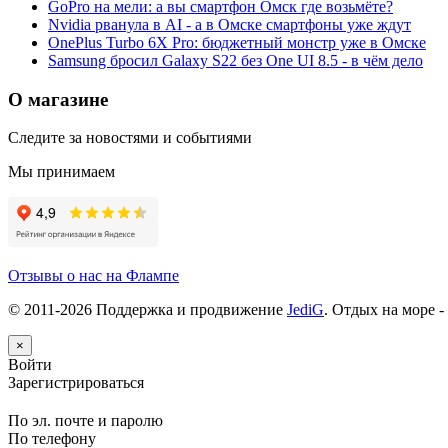
GoPro на мели: а вы смартфон Омск где возьмёте?
Nvidia рванула в AI - а в Омске смартфоны уже ждут
OnePlus Turbo 6X Pro: бюджетный монстр уже в Омске
Samsung бросил Galaxy S22 без One UI 8.5 - в чём дело
О магазине
Следите за новостями и событиями
Мы принимаем
Отзывы о нас на Флампе
© 2011-
2026
Поддержка и продвижение
JediG
. Отдых на море -
×
Войти
Зарегистрироваться
По эл. почте и паролю
По телефону