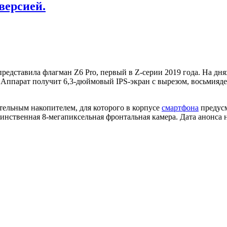
версией.
представила флагман Z6 Pro, первый в Z-серии 2019 года. На д
. Аппарат получит 6,3-дюймовый IPS-экран с вырезом, восьмияд
тельным накопителем, для которого в корпусе
смартфона
предусм
нственная 8-мегапиксельная фронтальная камера. Дата анонса н