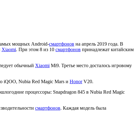
самых мощных Android-
смартфонов
на апрель 2019 года. В
я
Xiaomi
. При этом 8 из 10
смартфонов
принадлежат китайским
 следует обычный
Xiaomi
Mi9. Третье место досталось игровому
o iQOO, Nubia Red Magic Mars и
Honor
V20.
ошлогодние процессоры: Snapdragon 845 в Nubia Red Magic
оизводительности
смартфонов
. Каждая модель была