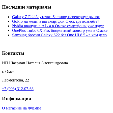
Последние материалы
Galaxy Z Fold8: утечки Samsung перевернут рынок
GoPro на мели: а вы смартфон Омск где возьмёте?
Nvidia рванула в AI - а в Омске смартфоны уже ждут
OnePlus Turbo 6X Pro: бюджетный монстр уже в Омске
Samsung бросил Galaxy S22 без One UI 8.5 - в чём дело
Контакты
ИП Шаерман Наталья Александровна
г. Омск
Лермонтова, 22
+7 (908) 312-07-63
Информация
О магазине на Флампе