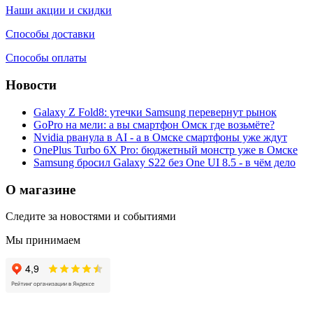
Наши акции и скидки
Способы доставки
Способы оплаты
Новости
Galaxy Z Fold8: утечки Samsung перевернут рынок
GoPro на мели: а вы смартфон Омск где возьмёте?
Nvidia рванула в AI - а в Омске смартфоны уже ждут
OnePlus Turbo 6X Pro: бюджетный монстр уже в Омске
Samsung бросил Galaxy S22 без One UI 8.5 - в чём дело
О магазине
Следите за новостями и событиями
Мы принимаем