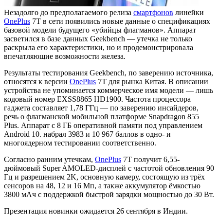
Незадолго до предполагаемого релиза
смартфонов
линейки
OnePlus
7T в сети появились новые данные о спецификациях
базовой модели будущего «убийцы флагманов». Аппарат
засветился в базе данных Geekbench — утечка не только
раскрыла его характеристики, но и продемонстрировала
впечатляющие возможности железа.
Результаты тестирования Geekbench, по заверению источника,
относятся к версии
OnePlus
7T для рынка Китая. В описании
устройства не упоминается коммерческое имя модели — лишь
кодовый номер EXSS8865 HD1900. Частота процессора
гаджета составляет 1,78 ГГц — по заверению инсайдеров,
речь о флагманской мобильной платформе Snapdragon 855
Plus. Аппарат с 8 ГБ оперативной памяти под управлением
Android 10. набрал 3983 и 10 967 баллов в одно- и
многоядерном тестировании соответственно.
Согласно ранним утечкам,
OnePlus
7T получит 6,55-
дюймовый Super AMOLED-дисплей с частотой обновления 90
Гц и разрешением 2K, основную камеру, состоящую из трёх
сенсоров на 48, 12 и 16 Мп, а также аккумулятор ёмкостью
3800 мАч с поддержкой быстрой зарядки мощностью до 30 Вт.
Презентация новинки ожидается 26 сентября в Индии.