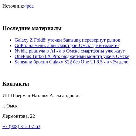
Источник:
4pda
Последние материалы
Galaxy Z Fold8: утечки Samsung перевернут рынок
GoPro на мели: а вы смартфон Омск где возьмёте?
Nvidia рванула в AI - а в Омске смартфоны уже ждут
OnePlus Turbo 6X Pro: бюджетный монстр уже в Омске
Samsung бросил Galaxy S22 без One UI 8.5 - в чём дело
Контакты
ИП Шаерман Наталья Александровна
г. Омск
Лермонтова, 22
+7 (908) 312-07-63