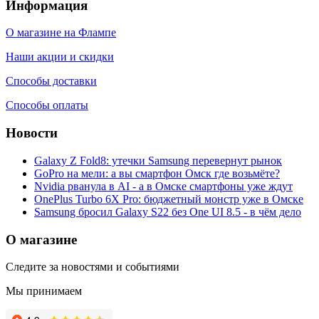
Информация
О магазине на Флампе
Наши акции и скидки
Способы доставки
Способы оплаты
Новости
Galaxy Z Fold8: утечки Samsung перевернут рынок
GoPro на мели: а вы смартфон Омск где возьмёте?
Nvidia рванула в AI - а в Омске смартфоны уже ждут
OnePlus Turbo 6X Pro: бюджетный монстр уже в Омске
Samsung бросил Galaxy S22 без One UI 8.5 - в чём дело
О магазине
Следите за новостями и событиями
Мы принимаем