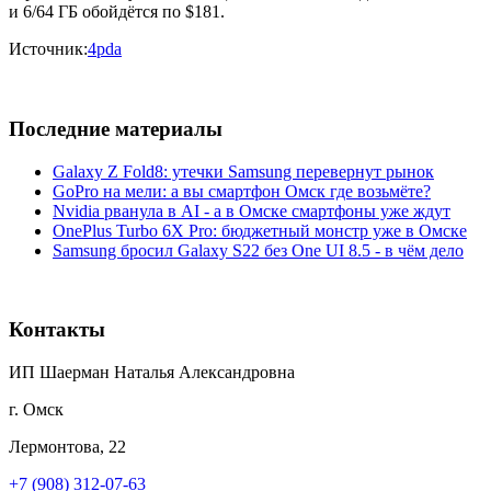
и 6/64 ГБ обойдётся по $181.
Источник:
4pda
Последние материалы
Galaxy Z Fold8: утечки Samsung перевернут рынок
GoPro на мели: а вы смартфон Омск где возьмёте?
Nvidia рванула в AI - а в Омске смартфоны уже ждут
OnePlus Turbo 6X Pro: бюджетный монстр уже в Омске
Samsung бросил Galaxy S22 без One UI 8.5 - в чём дело
Контакты
ИП Шаерман Наталья Александровна
г. Омск
Лермонтова, 22
+7 (908) 312-07-63