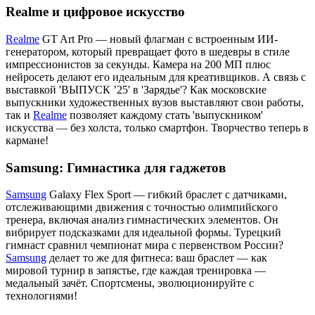
Realme и цифровое искусство
Realme
GT Art Pro — новый флагман с встроенным ИИ-
генератором, который превращает фото в шедевры в стиле
импрессионистов за секунды. Камера на 200 МП плюс
нейросеть делают его идеальным для креативщиков. А связь с
выставкой 'ВЫПУСК ’25' в 'Зарядье'? Как московские
выпускники художественных вузов выставляют свои работы,
так и
Realme
позволяет каждому стать 'выпускником'
искусства — без холста, только смартфон. Творчество теперь в
кармане!
Samsung: Гимнастика для гаджетов
Samsung
Galaxy Flex Sport — гибкий браслет с датчиками,
отслеживающими движения с точностью олимпийского
тренера, включая анализ гимнастических элементов. Он
вибрирует подсказками для идеальной формы. Турецкий
гимнаст сравнил чемпионат мира с первенством России?
Samsung
делает то же для фитнеса: ваш браслет — как
мировой турнир в запястье, где каждая тренировка —
медальный зачёт. Спортсмены, эволюционируйте с
технологиями!