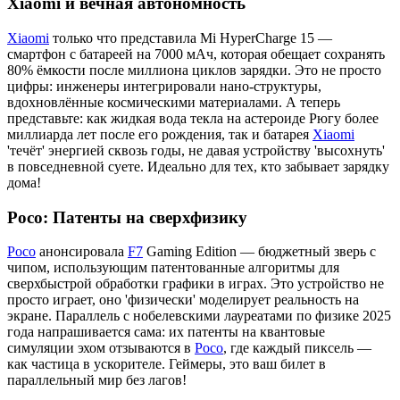
Xiaomi и вечная автономность
Xiaomi
только что представила Mi HyperCharge 15 —
смартфон с батареей на 7000 мАч, которая обещает сохранять
80% ёмкости после миллиона циклов зарядки. Это не просто
цифры: инженеры интегрировали нано-структуры,
вдохновлённые космическими материалами. А теперь
представьте: как жидкая вода текла на астероиде Рюгу более
миллиарда лет после его рождения, так и батарея
Xiaomi
'течёт' энергией сквозь годы, не давая устройству 'высохнуть'
в повседневной суете. Идеально для тех, кто забывает зарядку
дома!
Poco: Патенты на сверхфизику
Poco
анонсировала
F7
Gaming Edition — бюджетный зверь с
чипом, использующим патентованные алгоритмы для
сверхбыстрой обработки графики в играх. Это устройство не
просто играет, оно 'физически' моделирует реальность на
экране. Параллель с нобелевскими лауреатами по физике 2025
года напрашивается сама: их патенты на квантовые
симуляции эхом отзываются в
Poco
, где каждый пиксель —
как частица в ускорителе. Геймеры, это ваш билет в
параллельный мир без лагов!