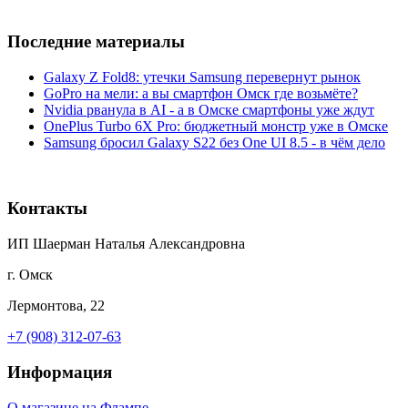
Последние материалы
Galaxy Z Fold8: утечки Samsung перевернут рынок
GoPro на мели: а вы смартфон Омск где возьмёте?
Nvidia рванула в AI - а в Омске смартфоны уже ждут
OnePlus Turbo 6X Pro: бюджетный монстр уже в Омске
Samsung бросил Galaxy S22 без One UI 8.5 - в чём дело
Контакты
ИП Шаерман Наталья Александровна
г. Омск
Лермонтова, 22
+7 (908) 312-07-63
Информация
О магазине на Флампе