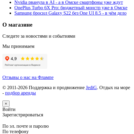
Nvidia рванула в AI - а в Омске смартфоны уже ждут
OnePlus Turbo 6X Pro: бюджетный монстр уже в Омске
Samsung бросил Galaxy S22 без One UI 8.5 - в чём дело
О магазине
Следите за новостями и событиями
Мы принимаем
Отзывы о нас на Флампе
© 2011-
2026
Поддержка и продвижение
JediG
. Отдых на море
-
подбор аренды
×
Войти
Зарегистрироваться
По эл. почте и паролю
По телефону