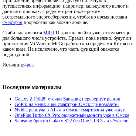
Приложение предоставляет и другую полезную в
путешествиях информацию, например, калькулятор валют и
данные о пробках. Предусмотрен также режим
экстремального энергосбережения, чтобы во время поездки
смартфон
проработал как можно дольше.
Стабильная версия
MIUI
11 должна выйти уже в этом месяце
для большого числа устройств. Правда, пока неясно, будут ли
приложения Mi Work и Mi Go работать за пределами Китая и в
каком виде. Не исключено, что часть функций окажется
недоступной.
Источник:
4pda
Последние материалы
Galaxy Z Fold8: утечки Samsung перевернут рынок
GoPro на мели: а вы смартфон Омск где возьмёте?
Nvidia рванула в AI - а в Омске смартфоны уже ждут
OnePlus Turbo 6X Pro: бюджетный монстр уже в Омске
Samsung бросил Galaxy S22 без One UI 8.5 - в чём дело