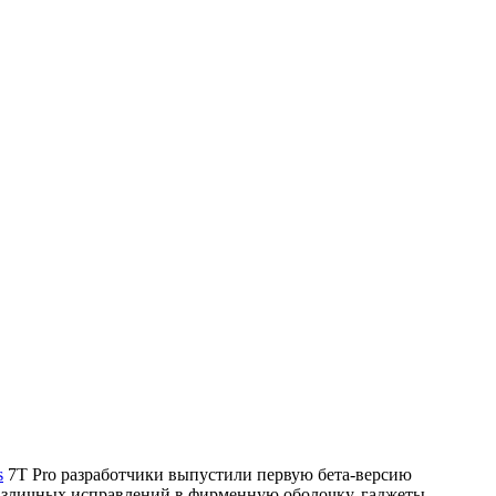
s
7T Pro разработчики выпустили первую бета-версию
азличных исправлений в фирменную оболочку, гаджеты