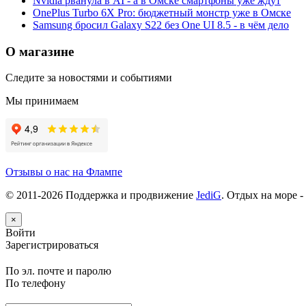
Nvidia рванула в AI - а в Омске смартфоны уже ждут
OnePlus Turbo 6X Pro: бюджетный монстр уже в Омске
Samsung бросил Galaxy S22 без One UI 8.5 - в чём дело
О магазине
Следите за новостями и событиями
Мы принимаем
Отзывы о нас на Флампе
© 2011-
2026
Поддержка и продвижение
JediG
. Отдых на море -
×
Войти
Зарегистрироваться
По эл. почте и паролю
По телефону