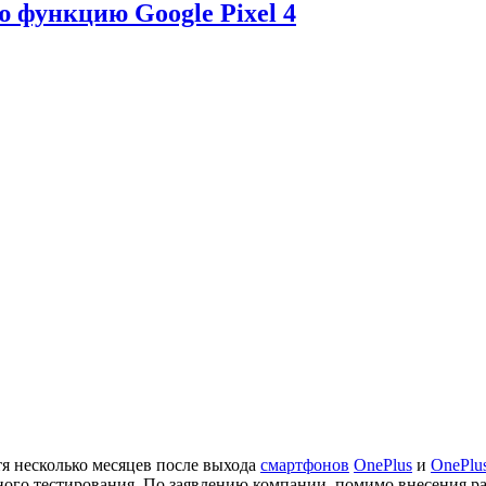
 функцию Google Pixel 4
я несколько месяцев после выхода
смартфонов
OnePlus
и
OnePlu
ого тестирования. По заявлению компании, помимо внесения р