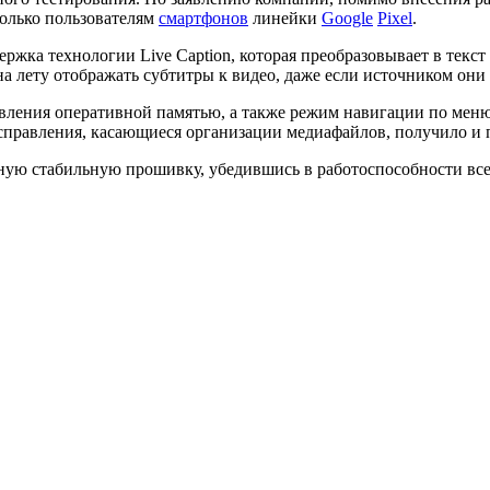
только пользователям
смартфонов
линейки
Google
Pixel
.
ржка технологии Live Caption, которая преобразовывает в текс
а лету отображать субтитры к видео, даже если источником они
авления оперативной памятью, а также режим навигации по мен
справления, касающиеся организации медиафайлов, получило и 
ую стабильную прошивку, убедившись в работоспособности все