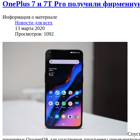
OnePlus 7 и 7T Pro получили фирменную
Информация о материале
Новости для всех
13 марта 2020
Просмотров: 1092
Спуст
прошивки OxygenOS для участников программы предварительн