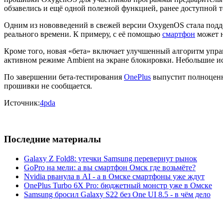
обзавелись и ещё одной полезной функцией, ранее доступной 
Одним из нововведений в свежей версии OxygenOS стала подде
реального времени. К примеру, с её помощью
смартфон
может н
Кроме того, новая «бета» включает улучшенный алгоритм упр
активном режиме Ambient на экране блокировки. Небольшие и
По завершении бета-тестирования
OnePlus
выпустит полноценн
прошивки не сообщается.
Источник:
4pda
Последние материалы
Galaxy Z Fold8: утечки Samsung перевернут рынок
GoPro на мели: а вы смартфон Омск где возьмёте?
Nvidia рванула в AI - а в Омске смартфоны уже ждут
OnePlus Turbo 6X Pro: бюджетный монстр уже в Омске
Samsung бросил Galaxy S22 без One UI 8.5 - в чём дело