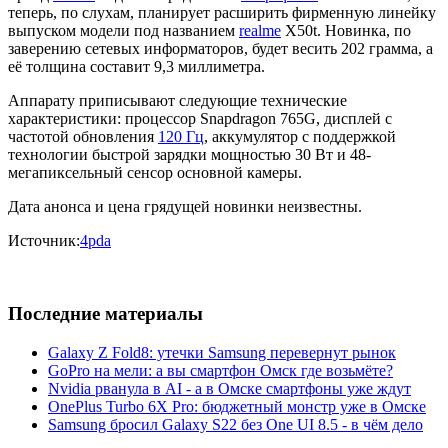
теперь, по слухам, планирует расширить фирменную линейку
выпуском модели под названием
realme
X50t. Новинка, по
заверению сетевых информаторов, будет весить 202 грамма, а
её толщина составит 9,3 миллиметра.
Аппарату приписывают следующие технические
характеристики: процессор Snapdragon 765G, дисплей с
частотой обновления
120 Гц
, аккумулятор с поддержкой
технологии быстрой зарядки мощностью 30 Вт и 48-
мегапиксельный сенсор основной камеры.
Дата анонса и цена грядущей новинки неизвестны.
Источник:
4pda
Последние материалы
Galaxy Z Fold8: утечки Samsung перевернут рынок
GoPro на мели: а вы смартфон Омск где возьмёте?
Nvidia рванула в AI - а в Омске смартфоны уже ждут
OnePlus Turbo 6X Pro: бюджетный монстр уже в Омске
Samsung бросил Galaxy S22 без One UI 8.5 - в чём дело