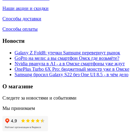
Наши акции и скидки
Способы доставки
Способы оплаты
Новости
Galaxy Z Fold8: утечки Samsung перевернут рынок
GoPro на мели: а вы смартфон Омск где возьмёте?
Nvidia рванула в AI - а в Омске смартфоны уже ждут
OnePlus Turbo 6X Pro: бюджетный монстр уже в Омске
Samsung бросил Galaxy S22 без One UI 8.5 - в чём дело
О магазине
Следите за новостями и событиями
Мы принимаем