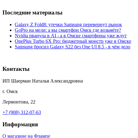
Последние материалы
Galaxy Z Fold8: утечки Samsung перевернут рынок
GoPro на мели: а вы смартфон Омск где возьмёте?
Nvidia рванула в AI - а в Омске смартфоны уже ждут
OnePlus Turbo 6X Pro: бюджетный монстр уже в Омске
Samsung бросил Galaxy S22 без One UI 8.5 - в чём дело
Контакты
ИП Шаерман Наталья Александровна
г. Омск
Лермонтова, 22
+7 (908) 312-07-63
Информация
О магазине на Флампе