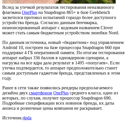
Вслед за утечкой результатов тестирования неназванного
флагмана
OnePlus
на Snapdragon 865+ в базе Geekbench
засветился протокол испытаний гораздо более доступного
устройства бренда. Согласно данным бенчмарка,
неанонсированный аппарат с кодовым названием Clover
может стать самым бюджетным устройством линейки Nord.
По данным источника, новый «бюджетник» под управлением
Android 10, построен на базе процессора Snapdragon 660 при
поддержке 4 ГБ оперативной памяти. По итогам тестирования
аппарат набрал 336 баллов в одноядерном сценарии, а
нагрузка на все ядра дала результат в 1495 «попугаев». Если
утечка подтвердится, то аппарат предположительно станет
самым доступным гаджетом бренда, представленных в этом
году.
Ранее в сети также появились рендеры предполагаемого
дизайна двух
смартфонов
OnePlus
среднего класса, один из
которых, по слухам, получит процессор Snapdragon 690.
Подробные спецификации всех новинок бренда, их даты
анонса и розничные цены компания не раскрывает.
Источник:
4pda