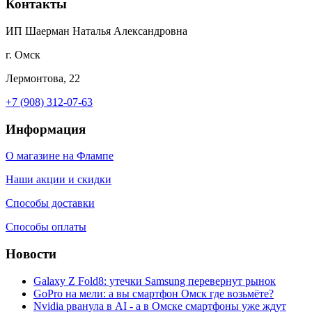
Контакты
ИП Шаерман Наталья Александровна
г. Омск
Лермонтова, 22
+7 (908) 312-07-63
Информация
О магазине на Флампе
Наши акции и скидки
Способы доставки
Способы оплаты
Новости
Galaxy Z Fold8: утечки Samsung перевернут рынок
GoPro на мели: а вы смартфон Омск где возьмёте?
Nvidia рванула в AI - а в Омске смартфоны уже ждут