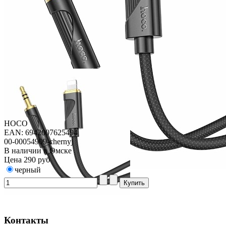
HOCO
EAN: 6942007625494
00-00054909-chernyj
В наличии в Омске
Цена
290 руб
черный
Контакты