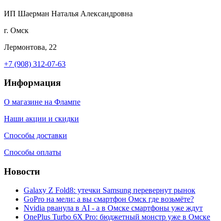
ИП Шаерман Наталья Александровна
г. Омск
Лермонтова, 22
+7 (908) 312-07-63
Информация
О магазине на Флампе
Наши акции и скидки
Способы доставки
Способы оплаты
Новости
Galaxy Z Fold8: утечки Samsung перевернут рынок
GoPro на мели: а вы смартфон Омск где возьмёте?
Nvidia рванула в AI - а в Омске смартфоны уже ждут
OnePlus Turbo 6X Pro: бюджетный монстр уже в Омске