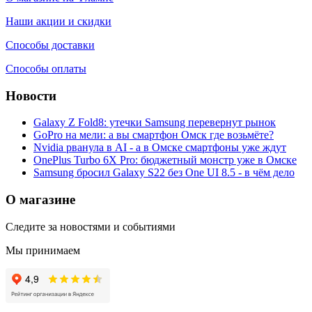
Наши акции и скидки
Способы доставки
Способы оплаты
Новости
Galaxy Z Fold8: утечки Samsung перевернут рынок
GoPro на мели: а вы смартфон Омск где возьмёте?
Nvidia рванула в AI - а в Омске смартфоны уже ждут
OnePlus Turbo 6X Pro: бюджетный монстр уже в Омске
Samsung бросил Galaxy S22 без One UI 8.5 - в чём дело
О магазине
Следите за новостями и событиями
Мы принимаем