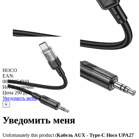
HOCO
EAN:
00-00054910
Нет в наличии
Цена
290 руб
Уведомить меня
×
Уведомить меня
Unfortunately this product (
Кабель AUX - Type-C Hoco UPA27