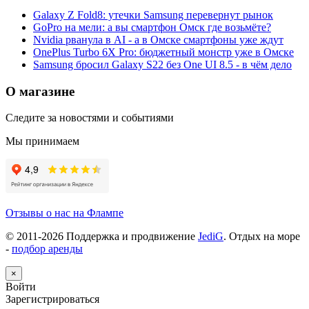
Galaxy Z Fold8: утечки Samsung перевернут рынок
GoPro на мели: а вы смартфон Омск где возьмёте?
Nvidia рванула в AI - а в Омске смартфоны уже ждут
OnePlus Turbo 6X Pro: бюджетный монстр уже в Омске
Samsung бросил Galaxy S22 без One UI 8.5 - в чём дело
О магазине
Следите за новостями и событиями
Мы принимаем
Отзывы о нас на Флампе
© 2011-
2026
Поддержка и продвижение
JediG
. Отдых на море
-
подбор аренды
×
Войти
Зарегистрироваться