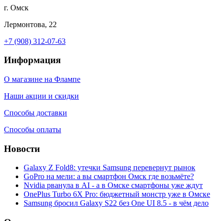
г. Омск
Лермонтова, 22
+7 (908) 312-07-63
Информация
О магазине на Флампе
Наши акции и скидки
Способы доставки
Способы оплаты
Новости
Galaxy Z Fold8: утечки Samsung перевернут рынок
GoPro на мели: а вы смартфон Омск где возьмёте?
Nvidia рванула в AI - а в Омске смартфоны уже ждут
OnePlus Turbo 6X Pro: бюджетный монстр уже в Омске
Samsung бросил Galaxy S22 без One UI 8.5 - в чём дело