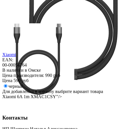
Xiaomi
EAN:
00-00054764
В наличии в Омске
Цена производителя:
990 руб
Цена
590 руб
черный
Для добавления в корзину выбрите вариант товара
Xiaomi 6A 1m XMAC1CSY"/>
Контакты
ИП Шаерман Наталья Александровна