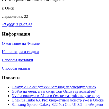
г. Омск
Лермонтова, 22
+7 (908) 312-07-63
Информация
О магазине на Флампе
Наши акции и скидки
Способы доставки
Способы оплаты
Новости
Galaxy Z Fold8: утечки Samsung перевернут рынок
GoPro на мели: а вы смартфон Омск где возьмёте?
Nvidia рванула в AI - а в Омске смартфоны уже ждут
OnePlus Turbo 6X Pro: бюджетный монстр уже в Омске
Samsung бросил Galaxy S22 без One UI 8.5 - в чём дело