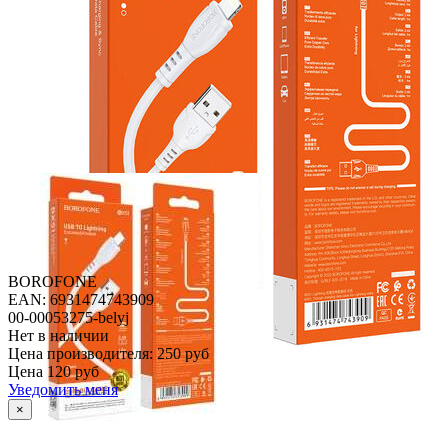
BOROFONE
EAN: 6931474743909
00-00053275-belyj
Нет в наличии
Цена производителя:
250 руб
Цена
120 руб
Уведомить меня
×