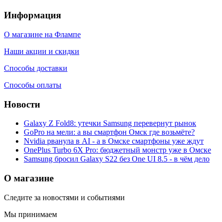
Информация
О магазине на Флампе
Наши акции и скидки
Способы доставки
Способы оплаты
Новости
Galaxy Z Fold8: утечки Samsung перевернут рынок
GoPro на мели: а вы смартфон Омск где возьмёте?
Nvidia рванула в AI - а в Омске смартфоны уже ждут
OnePlus Turbo 6X Pro: бюджетный монстр уже в Омске
Samsung бросил Galaxy S22 без One UI 8.5 - в чём дело
О магазине
Следите за новостями и событиями
Мы принимаем