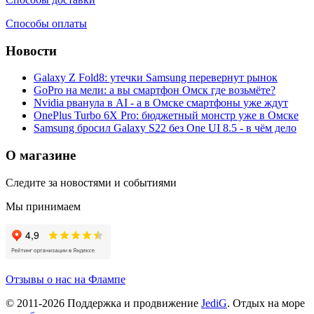
Способы оплаты
Новости
Galaxy Z Fold8: утечки Samsung перевернут рынок
GoPro на мели: а вы смартфон Омск где возьмёте?
Nvidia рванула в AI - а в Омске смартфоны уже ждут
OnePlus Turbo 6X Pro: бюджетный монстр уже в Омске
Samsung бросил Galaxy S22 без One UI 8.5 - в чём дело
О магазине
Следите за новостями и событиями
Мы принимаем
Отзывы о нас на Флампе
© 2011-
2026
Поддержка и продвижение
JediG
. Отдых на море