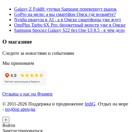
Galaxy Z Fold8: утечки Samsung перевернут рынок
GoPro на мели: а вы смартфон Омск где возьмёте?
Nvidia рванула в AI - а в Омске смартфоны уже ждут
OnePlus Turbo 6X Pro: бюджетный монстр уже в Омске
Samsung бросил Galaxy S22 без One UI 8.5 - в чём дело
О магазине
Следите за новостями и событиями
Мы принимаем
Отзывы о нас на Флампе
© 2011-
2026
Поддержка и продвижение
JediG
. Отдых на море
-
подбор аренды
×
Войти
Зарегистрироваться