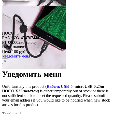
HOCO
EAN: 6931474707444
РТ-00000230-zolotoj
Нет в наличии
Цена
100 руб
Уведомить меня
×
Уведомить меня
Unfortunately this product (
Кабель USB
-> microUSB 0.25m
HOCO X35 золотой
) is either temporarily out of stock or there is
not sufficient stock to meet the requested quantity. Please submit
your email address if you would like to be notified when new stock
arrives for this product.
Thank you!