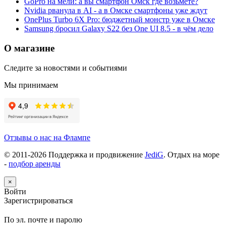
GoPro на мели: а вы смартфон Омск где возьмёте?
Nvidia рванула в AI - а в Омске смартфоны уже ждут
OnePlus Turbo 6X Pro: бюджетный монстр уже в Омске
Samsung бросил Galaxy S22 без One UI 8.5 - в чём дело
О магазине
Следите за новостями и событиями
Мы принимаем
Отзывы о нас на Флампе
© 2011-
2026
Поддержка и продвижение
JediG
. Отдых на море
-
подбор аренды
×
Войти
Зарегистрироваться
По эл. почте и паролю