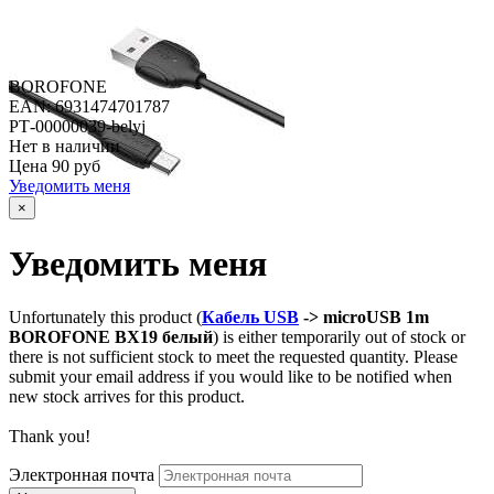
BOROFONE
EAN: 6931474701787
РТ-00000039-belyj
Нет в наличии
Цена
90 руб
Уведомить меня
×
Уведомить меня
Unfortunately this product (
Кабель USB
-> microUSB 1m
BOROFONE BX19 белый
) is either temporarily out of stock or
there is not sufficient stock to meet the requested quantity. Please
submit your email address if you would like to be notified when
new stock arrives for this product.
Thank you!
Электронная почта