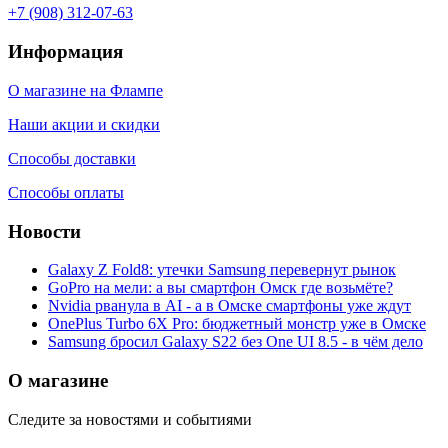
+7 (908) 312-07-63
Информация
О магазине на Флампе
Наши акции и скидки
Способы доставки
Способы оплаты
Новости
Galaxy Z Fold8: утечки Samsung перевернут рынок
GoPro на мели: а вы смартфон Омск где возьмёте?
Nvidia рванула в AI - а в Омске смартфоны уже ждут
OnePlus Turbo 6X Pro: бюджетный монстр уже в Омске
Samsung бросил Galaxy S22 без One UI 8.5 - в чём дело
О магазине
Следите за новостями и событиями