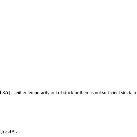
0 3A
) is either temporarily out of stock or there is not sufficient stock
о 2.4A .