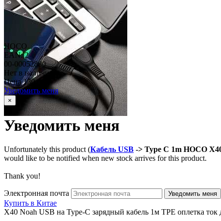
HOCO
EAN: 2
00-00052880
Нет в наличии
Цена
130 руб
Уведомить меня
×
Уведомить меня
Unfortunately this product (
Кабель USB
-> Type C 1m HOCO X4
would like to be notified when new stock arrives for this product.
Thank you!
Электронная почта
Купить в Китае
X40 Noah USB на Type-C зарядный кабель 1м TPE оплетка ток д