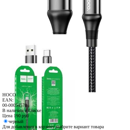
HOCO
EAN:
00-00054578
В наличии в Омске
Цена
190 руб
черный
Для добавления в корзину выбрите вариант товара