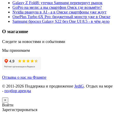
Galaxy Z Fold8: утечки Samsung перевернут рынок
GoPro на мели: а вы смартфон Омск где возьмёте?
Nvidia рванула в AI - а в Омске смартфоны уже ждут
OnePlus Turbo 6X Pro: бюджетный монстр уже в Омске
Samsung бросил Galaxy S22 без One UI 8.5 - в чём дело
О магазине
Следите за новостями и событиями
Мы принимаем
Отзывы о нас на Флампе
© 2011-
2026
Поддержка и продвижение
JediG
. Отдых на море
-
подбор аренды
×
Войти
Зарегистрироваться