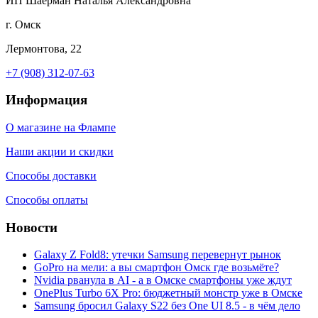
ИП Шаерман Наталья Александровна
г. Омск
Лермонтова, 22
+7 (908) 312-07-63
Информация
О магазине на Флампе
Наши акции и скидки
Способы доставки
Способы оплаты
Новости
Galaxy Z Fold8: утечки Samsung перевернут рынок
GoPro на мели: а вы смартфон Омск где возьмёте?
Nvidia рванула в AI - а в Омске смартфоны уже ждут
OnePlus Turbo 6X Pro: бюджетный монстр уже в Омске
Samsung бросил Galaxy S22 без One UI 8.5 - в чём дело