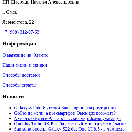
ИП Шаерман Наталья Александровна
г. Омск
Лермонтова, 22
+7 (908) 312-07-63
Информация
О магазине на Флампе
Наши акции и скидки
Способы доставки
Способы оплаты
Новости
Galaxy Z Fold8: утечки Samsung перевернут рынок
GoPro на мели: а вы смартфон Омск где возьмёте?
Nvidia рванула в AI - а в Омске смартфоны уже ждут
OnePlus Turbo 6X Pro: бюджетный монстр уже в Омске
Samsung бросил Galaxy S22 без One UI 8.5 - в чём дело