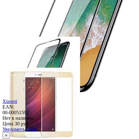
Xiaomi
EAN:
00-00051592
Нет в наличии
Цена
30 руб
Уведомить меня
×