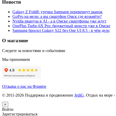
Новости
Galaxy Z Fold8: утечки Samsung перевернут рынок
GoPro на мели: а вы смартфон Омск где возьмёте?
Nvidia рванула в AI - а в Омске смартфоны уже ждут
OnePlus Turbo 6X Pro: бюджетный монстр уже в Омске
Samsung бросил Galaxy S22 без One UI 8.5 - в чём дело
О магазине
Следите за новостями и событиями
Мы принимаем
Отзывы о нас на Флампе
© 2011-
2026
Поддержка и продвижение
JediG
. Отдых на море -
×
Войти
Зарегистрироваться