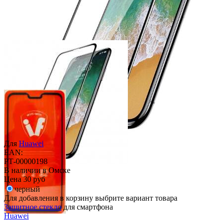
Для
Huawei
EAN:
РТ-00000198
В наличии в Омске
Цена
30 руб
черный
Для добавления в корзину выбрите вариант товара
Защитное стекло
для смартфона
Huawei