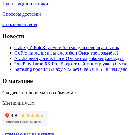
Наши акции и скидки
Способы доставки
Способы оплаты
Новости
Galaxy Z Fold8: утечки Samsung перевернут рынок
GoPro на мели: а вы смартфон Омск где возьмёте?
Nvidia рванула в AI - а в Омске смартфоны уже ждут
OnePlus Turbo 6X Pro: бюджетный монстр уже в Омске
Samsung бросил Galaxy S22 без One UI 8.5 - в чём дело
О магазине
Следите за новостями и событиями
Мы принимаем
Отзывы о нас на Флампе