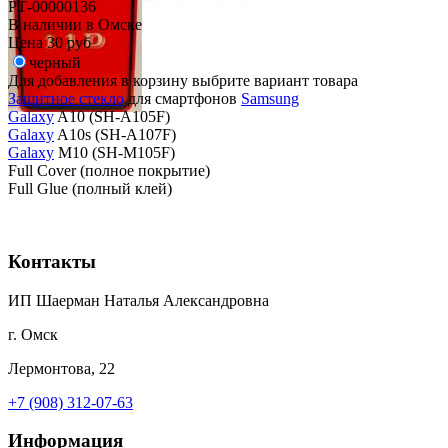
РТ-00000136
В наличии в Омске
Цена
30 руб
черный
Для добавления в корзину выбрите вариант товара
Защитное стекло
для смартфонов
Samsung
Galaxy
A10 (SH-A105F)
Galaxy
A10s (SH-A107F)
Galaxy
M10 (SH-M105F)
Full Cover (полное покрытие)
Full Glue (полный клей)
Контакты
ИП Шаерман Наталья Александровна
г. Омск
Лермонтова, 22
+7 (908) 312-07-63
Информация