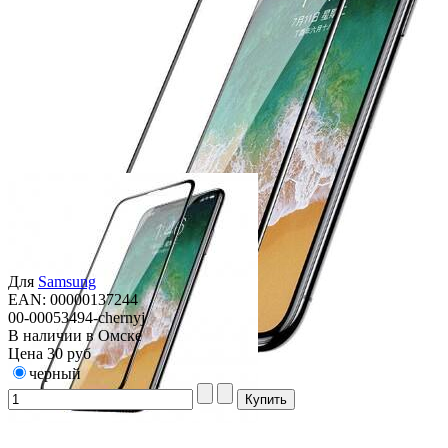
Для
Samsung
EAN: 00000137244
00-00053494-chernyj
В наличии в Омске
Цена
30 руб
черный