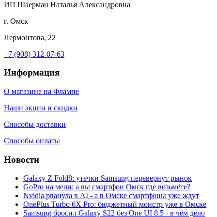
ИП Шаерман Наталья Александровна
г. Омск
Лермонтова, 22
+7 (908) 312-07-63
Информация
О магазине на Флампе
Наши акции и скидки
Способы доставки
Способы оплаты
Новости
Galaxy Z Fold8: утечки Samsung перевернут рынок
GoPro на мели: а вы смартфон Омск где возьмёте?
Nvidia рванула в AI - а в Омске смартфоны уже ждут
OnePlus Turbo 6X Pro: бюджетный монстр уже в Омске
Samsung бросил Galaxy S22 без One UI 8.5 - в чём дело