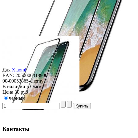
Для
Xiaomi
EAN: 2050000318900
00-00053865-chernyj
В наличии в Омске
Цена
30 руб
черный
Контакты