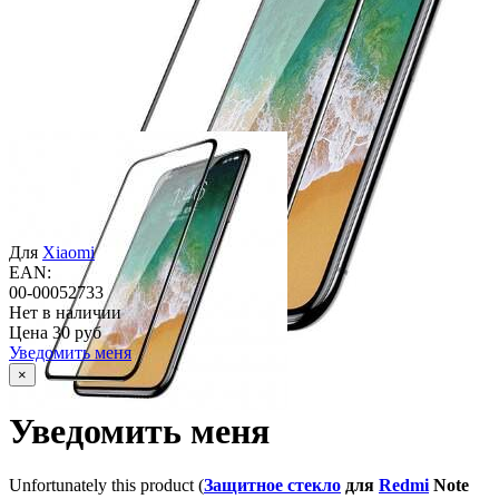
Для
Xiaomi
EAN:
00-00052733
Нет в наличии
Цена
30 руб
Уведомить меня
×
Уведомить меня
Unfortunately this product (
Защитное стекло
для
Redmi
Note