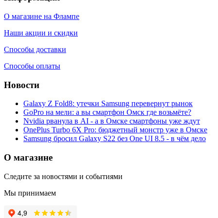
О магазине на Флампе
Наши акции и скидки
Способы доставки
Способы оплаты
Новости
Galaxy Z Fold8: утечки Samsung перевернут рынок
GoPro на мели: а вы смартфон Омск где возьмёте?
Nvidia рванула в AI - а в Омске смартфоны уже ждут
OnePlus Turbo 6X Pro: бюджетный монстр уже в Омске
Samsung бросил Galaxy S22 без One UI 8.5 - в чём дело
О магазине
Следите за новостями и событиями
Мы принимаем