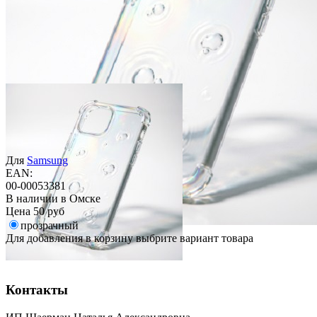
Для
Samsung
EAN:
00-00053381
В наличии в Омске
Цена
50 руб
прозрачный
Для добавления в корзину выбрите вариант товара
Контакты