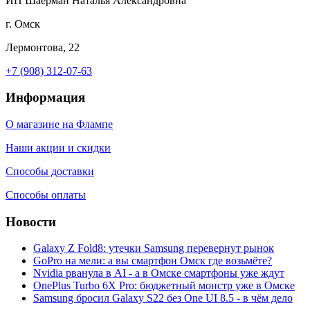
ИП Шаерман Наталья Александровна
г. Омск
Лермонтова, 22
+7 (908) 312-07-63
Информация
О магазине на Флампе
Наши акции и скидки
Способы доставки
Способы оплаты
Новости
Galaxy Z Fold8: утечки Samsung перевернут рынок
GoPro на мели: а вы смартфон Омск где возьмёте?
Nvidia рванула в AI - а в Омске смартфоны уже ждут
OnePlus Turbo 6X Pro: бюджетный монстр уже в Омске
Samsung бросил Galaxy S22 без One UI 8.5 - в чём дело