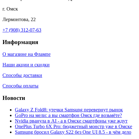
г. Омск
Лермонтова, 22
+7 (908) 312-07-63
Информация
О магазине на Флампе
Наши акции и скидки
Способы доставки
Способы оплаты
Новости
Galaxy Z Fold8: утечки Samsung перевернут рынок
GoPro на мели: а вы смартфон Омск где возьмёте?
Nvidia рванула в AI - а в Омске смартфоны уже ждут
OnePlus Turbo 6X Pro: бюджетный монстр уже в Омске
Samsung бросил Galaxy S22 без One UI 8.5 - в чём дело