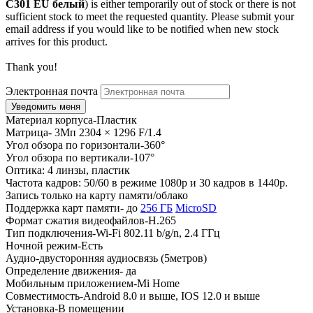
C301 EU белый
) is either temporarily out of stock or there is not
sufficient stock to meet the requested quantity. Please submit your
email address if you would like to be notified when new stock
arrives for this product.
Thank you!
Электронная почта
Материал корпуса-Пластик
Матрица- 3Мп 2304 × 1296 F/1.4
Угол обзора по горизонтали-360°
Угол обзора по вертикали-107°
Оптика: 4 линзы, пластик
Частота кадров: 50/60 в режиме 1080p и 30 кадров в 1440p.
Запись только на карту памяти/облако
Поддержка карт памяти- до
256 ГБ
MicroSD
Формат сжатия видеофайлов-H.265
Тип подключения-Wi-Fi 802.11 b/g/n, 2.4 ГГц
Ночной режим-Есть
Аудио-двусторонняя аудиосвязь (5метров)
Определение движения- да
Мобильным приложением-Mi Home
Совместимость-Android 8.0 и выше, IOS 12.0 и выше
Установка-В помещении