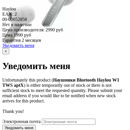
Haylou
EAN: 2
00-00052858
Нет в наличии
Цена производителя:
2990 руб
Цена
1990 руб
Гарантия
2 месяцев
Уведомить меня
×
Уведомить меня
Unfortunately this product (
Наушники Bluetooth Haylou W1
TWS aptX
) is either temporarily out of stock or there is not
sufficient stock to meet the requested quantity. Please submit your
email address if you would like to be notified when new stock
arrives for this product.
Thank you!
Электронная почта