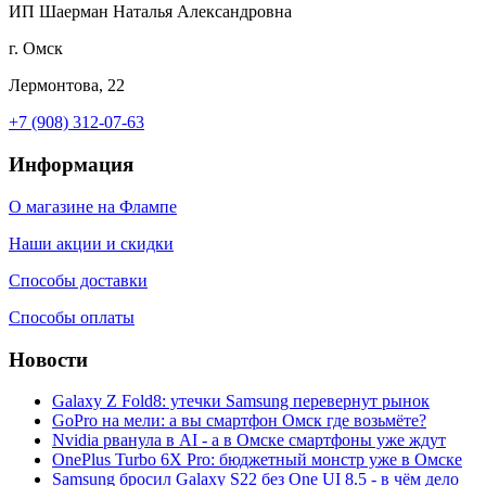
ИП Шаерман Наталья Александровна
г. Омск
Лермонтова, 22
+7 (908) 312-07-63
Информация
О магазине на Флампе
Наши акции и скидки
Способы доставки
Способы оплаты
Новости
Galaxy Z Fold8: утечки Samsung перевернут рынок
GoPro на мели: а вы смартфон Омск где возьмёте?
Nvidia рванула в AI - а в Омске смартфоны уже ждут
OnePlus Turbo 6X Pro: бюджетный монстр уже в Омске
Samsung бросил Galaxy S22 без One UI 8.5 - в чём дело