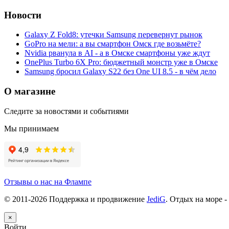
Новости
Galaxy Z Fold8: утечки Samsung перевернут рынок
GoPro на мели: а вы смартфон Омск где возьмёте?
Nvidia рванула в AI - а в Омске смартфоны уже ждут
OnePlus Turbo 6X Pro: бюджетный монстр уже в Омске
Samsung бросил Galaxy S22 без One UI 8.5 - в чём дело
О магазине
Следите за новостями и событиями
Мы принимаем
Отзывы о нас на Флампе
© 2011-
2026
Поддержка и продвижение
JediG
. Отдых на море -
×
Войти