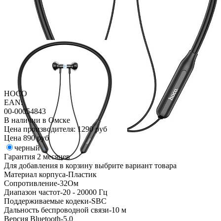
HOCO
EAN:
00-00054843
В наличии в Омске
Цена производителя:
1290 руб
Цена
890 руб
черный
Гарантия
2 месяцев
Для добавления в корзину выбрите вариант товара
Материал корпуса-Пластик
Сопротивление-32Ом
Диапазон частот-20 - 20000 Гц
Поддерживаемые кодеки-SBC
Дальность беспроводной связи-10 м
Версия Bluetooth-5.0