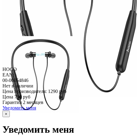
HOCO
EAN:
00-00054846
Нет в наличии
Цена производителя:
1290 руб
Цена
790 руб
Гарантия
2 месяцев
Уведомить меня
×
Уведомить меня