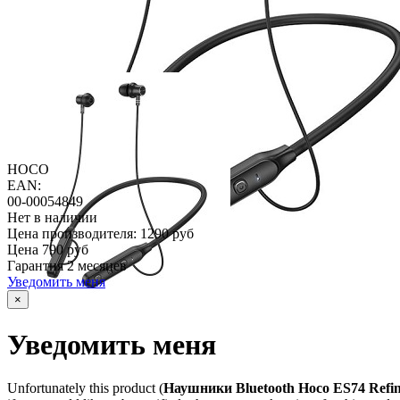
HOCO
EAN:
00-00054849
Нет в наличии
Цена производителя:
1290 руб
Цена
790 руб
Гарантия
2 месяцев
Уведомить меня
×
Уведомить меня
Unfortunately this product (
Наушники Bluetooth Hoco ES74 Refin