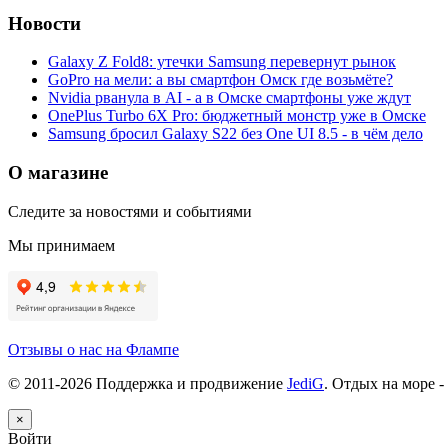
Новости
Galaxy Z Fold8: утечки Samsung перевернут рынок
GoPro на мели: а вы смартфон Омск где возьмёте?
Nvidia рванула в AI - а в Омске смартфоны уже ждут
OnePlus Turbo 6X Pro: бюджетный монстр уже в Омске
Samsung бросил Galaxy S22 без One UI 8.5 - в чём дело
О магазине
Следите за новостями и событиями
Мы принимаем
Отзывы о нас на Флампе
© 2011-
2026
Поддержка и продвижение
JediG
. Отдых на море -
×
Войти