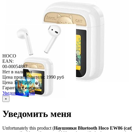
HOCO
EAN:
00-00054887
Нет в наличии
Цена производителя:
1990 руб
Цена
1390 руб
Гарантия
2 месяцев
Уведомить меня
×
Уведомить меня
Unfortunately this product (
Наушники Bluetooth Hoco EW86 (ca