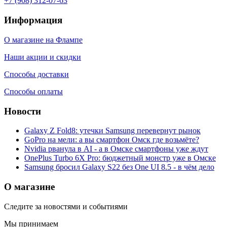
+7 (908) 312-07-63
Информация
О магазине на Флампе
Наши акции и скидки
Способы доставки
Способы оплаты
Новости
Galaxy Z Fold8: утечки Samsung перевернут рынок
GoPro на мели: а вы смартфон Омск где возьмёте?
Nvidia рванула в AI - а в Омске смартфоны уже ждут
OnePlus Turbo 6X Pro: бюджетный монстр уже в Омске
Samsung бросил Galaxy S22 без One UI 8.5 - в чём дело
О магазине
Следите за новостями и событиями
Мы принимаем