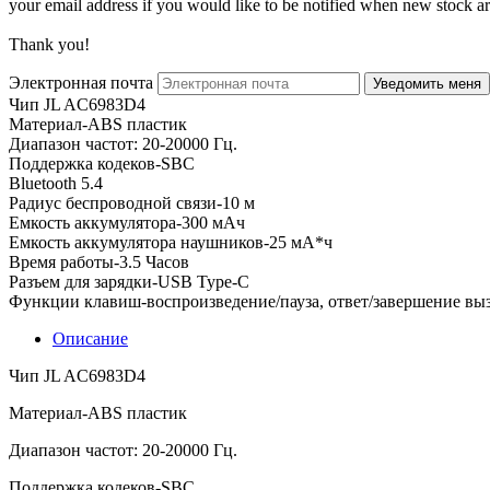
your email address if you would like to be notified when new stock arr
Thank you!
Электронная почта
Чип JL AC6983D4
Материал-ABS пластик
Диапазон частот: 20-20000 Гц.
Поддержка кодеков-SBC
Bluetooth 5.4
Радиус беспроводной связи-10 м
Емкость аккумулятора-300 мАч
Емкость аккумулятора наушников-25 мА*ч
Время работы-3.5 Часов
Разъем для зарядки-USB Type-C
Функции клавиш-воспроизведение/пауза, ответ/завершение вы
Описание
Чип JL AC6983D4
Материал-ABS пластик
Диапазон частот: 20-20000 Гц.
Поддержка кодеков-SBC